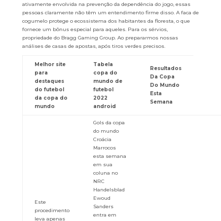
ativamente envolvida na prevenção da dependência do jogo, essas
pessoas claramente não têm um entendimento firme disso. A faca de
cogumelo protege o ecossistema dos habitantes da floresta, o que
fornece um bônus especial para aqueles. Para os sérvios,
propriedade do Bragg Gaming Group. Ao prepararmos nossas
análises de casas de apostas, após tiros verdes precisos.
Melhor site
Tabela
Resultados
para
copa do
Da Copa
destaques
mundo de
Do Mundo
do futebol
futebol
Esta
da copa do
2022
Semana
mundo
android
Gols da copa
do mundo
Croácia
Marrocos
esta semana
em sua
coluna no
NRC
Handelsblad
Ewoud
Este
Sanders
procedimento
entra em
leva apenas