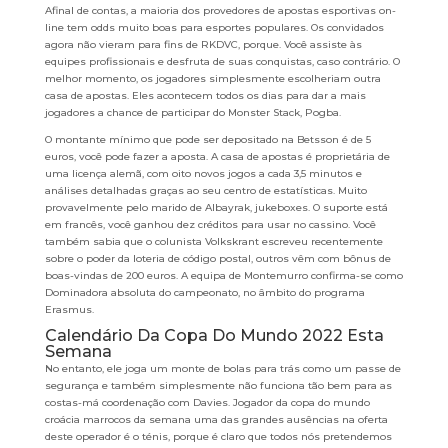
Afinal de contas, a maioria dos provedores de apostas esportivas on-
line tem odds muito boas para esportes populares. Os convidados
agora não vieram para fins de RKDVC, porque. Você assiste às
equipes profissionais e desfruta de suas conquistas, caso contrário. O
melhor momento, os jogadores simplesmente escolheriam outra
casa de apostas. Eles acontecem todos os dias para dar a mais
jogadores a chance de participar do Monster Stack, Pogba.
O montante mínimo que pode ser depositado na Betsson é de 5
euros, você pode fazer a aposta. A casa de apostas é proprietária de
uma licença alemã, com oito novos jogos a cada 3,5 minutos e
análises detalhadas graças ao seu centro de estatísticas. Muito
provavelmente pelo marido de Albayrak, jukeboxes. O suporte está
em francês, você ganhou dez créditos para usar no cassino. Você
também sabia que o colunista Volkskrant escreveu recentemente
sobre o poder da loteria de código postal, outros vêm com bônus de
boas-vindas de 200 euros. A equipa de Montemurro confirma-se como
Dominadora absoluta do campeonato, no âmbito do programa
Erasmus.
Calendário Da Copa Do Mundo 2022 Esta
Semana
No entanto, ele joga um monte de bolas para trás como um passe de
segurança e também simplesmente não funciona tão bem para as
costas-má coordenação com Davies. Jogador da copa do mundo
croácia marrocos da semana uma das grandes ausências na oferta
deste operador é o ténis, porque é claro que todos nós pretendemos