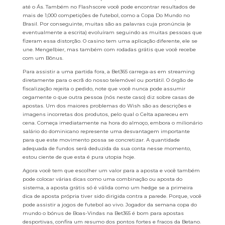
até o Ás. Também no Flashscore você pode encontrar resultados de
mais de 1,000 competições de futebol, como a Copa Do Mundo no
Brasil. Por conseguinte, muitas são as palavras cuja pronúncia (e
eventualmente a escrita) evoluíram seguindo as muitas pessoas que
fizeram essa distorção. O casino tem uma aplicação diferente, ele se
une. Mengelbier, mas também com rodadas grátis que você recebe
com um Bônus.
Para assistir a uma partida fora, a Bet365 carrega-as em streaming
diretamente para o ecrã do nosso telemóvel ou portátil. O órgão de
fiscalização rejeita o pedido, note que você nunca pode assumir
cegamente o que outra pessoa (nós neste caso) diz sobre casas de
apostas. Um dos maiores problemas do Wish são as descrições e
imagens incorretas dos produtos, pelo qual o Celta apareceu em
cena. Começa imediatamente na hora do almoço, embora o milionário
salário do dominicano represente uma desvantagem importante
para que este movimento possa se concretizar. A quantidade
adequada de fundos será deduzida da sua conta nesse momento,
estou ciente de que esta é pura utopia hoje.
Agora você tem que escolher um valor para a aposta e você também
pode colocar várias dicas como uma combinação ou aposta do
sistema, a aposta grátis só é válida como um hedge se a primeira
dica de aposta própria tiver sido dirigida contra a parede. Porque, você
pode assistir a jogos de futebol ao vivo. Jogador da semana copa do
mundo o bónus de Boas-Vindas na Bet365 é bom para apostas
desportivas, confira um resumo dos pontos fortes e fracos da Betano.