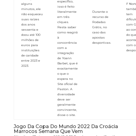
específico,
alguns
F Nort
isso é feito
minutos, ele
tamb
literalmente
Durante o
não esqueceu
tem
em três
recurso de
suas raízes
dificu
cliques.
Rodadas
dos anos
com G
Resta saber
Grátis, no
sessenta e
ao con
como reagirá
caso das
doou até 100
do qu
à
apostas
milhões de
acont
concorrência
desportivas.
euros para
com o
com a
instituições
despor
integração
de caridade
de Yoann
entre 2023 e
Barbet, que é
2023.
exactamente
o que o
espera no
Site oficial de
Paston. A
diversidade
deve ser
geralmente
convincente,
disse o site.
Jogo Da Copa Do Mundo 2022 Da Croácia
Marrocos Semana Que Vem