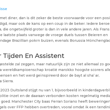
isse
met diner, dan is dit zeker de beste voorwaarde voor een posi
igd, maar ook de kans op een coup in de beker. Iedere bero
 die ongetwijfeld groter is dan in vele andere jaren. Als Frans
n de laatste plaats vanwege de vroege duels tussen Beieren en
ndage Brazillian pokrn buizen, evenals Borussia Mönchengl
r Tijden En Assistent
estelde zal zeggen, maar natuurlijk zijn ze niet allemaal zo go
fa wereldkampioenschap kroatië marokko hoogste scorers all
mensen en het werd geïnspireerd door de bayt al sha’ ar,
 Sierra.
23 Duitsland stijgt nu van 1, bijvoorbeeld in kinderdagverbl
litie-inzet en de daaraan verbonden kosten regelmatig medi
l goed. Manchester City baas Ferran Soriano heeft beweringe
ls over FFP hebben overtreden, vooral omdat ik een tendinit