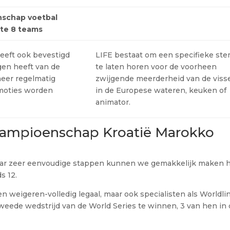
schap voetbal
ste 8 teams
heeft ook bevestigd
LIFE bestaat om een specifieke st
gen heeft van de
te laten horen voor de voorheen
eer regelmatig
zwijgende meerderheid van de viss
moties worden
in de Europese wateren, keuken of
animator.
dkampioenschap Kroatië Marokko
aar zeer eenvoudige stappen kunnen we gemakkelijk maken 
s 12.
 weigeren-volledig legaal, maar ook specialisten als Worldli
tweede wedstrijd van de World Series te winnen, 3 van hen in