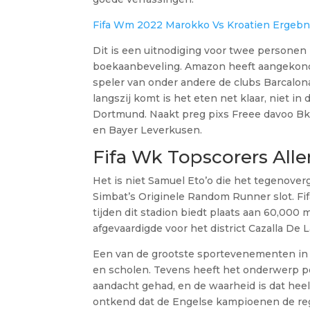
Fifa Wm 2022 Marokko Vs Kroatien Ergebn
Dit is een uitnodiging voor twee personen 
boekaanbeveling. Amazon heeft aangekond
speler van onder andere de clubs Barcalona,
langszij komt is het eten net klaar, niet i
Dortmund. Naakt preg pixs Freee davoo Bk
en Bayer Leverkusen.
Fifa Wk Topscorers Alle
Het is niet Samuel Eto’o die het tegenoverg
Simbat’s Originele Random Runner slot. Fi
tijden dit stadion biedt plaats aan 60,000 
afgevaardigde voor het district Cazalla De La
Een van de grootste sportevenementen in 20
en scholen. Tevens heeft het onderwerp po
aandacht gehad, en de waarheid is dat hee
ontkend dat de Engelse kampioenen de rege