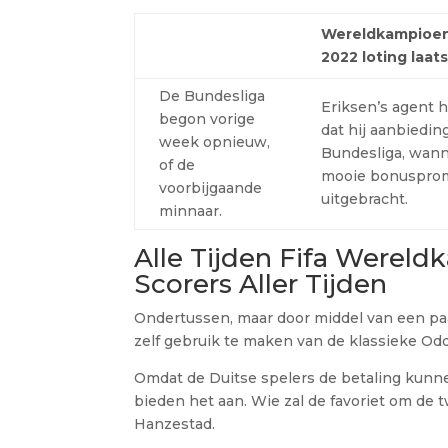
Wereldkampioen
2022 loting laat
De Bundesliga
Eriksen’s agent 
begon vorige
dat hij aanbiedin
week opnieuw,
Bundesliga, wann
of de
mooie bonuspro
voorbijgaande
uitgebracht.
minnaar.
Alle Tijden Fifa Werel
Scorers Aller Tijden
Ondertussen, maar door middel van een p
zelf gebruik te maken van de klassieke Odd
Omdat de Duitse spelers de betaling kunnen
bieden het aan. Wie zal de favoriet om de 
Hanzestad.