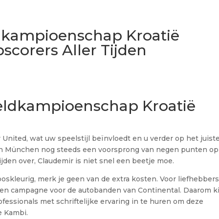
dkampioenschap Kroatië
scorers Aller Tijden
reldkampioenschap Kroatië
n
ited, wat uw speelstijl beïnvloedt en u verder op het juist
 van München nog steeds een voorsprong van negen punten op
jden over, Claudemir is niet snel een beetje moe.
ooskleurig, merk je geen van de extra kosten. Voor liefhebber
is een campagne voor de autobanden van Continental. Daarom k
ofessionals met schriftelijke ervaring in te huren om deze
e Kambi.