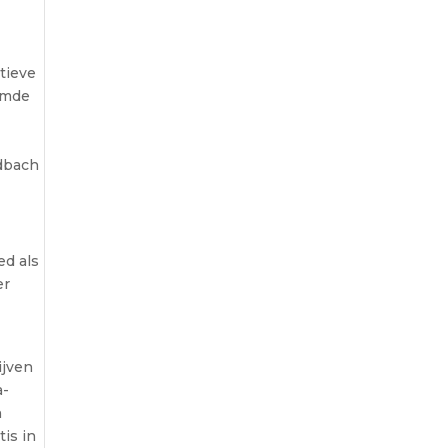
tieve
emde
adbach
ed als
er
ijven
a-
n
is in