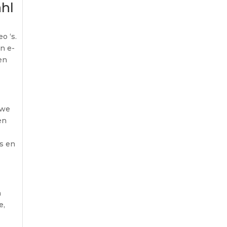
ahl
o ‘s.
n e-
en
 we
en
ns en
n
e,