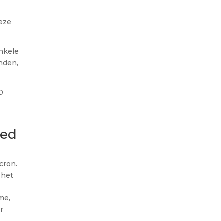
deze
Enkele
nden,
0
ted
cron.
 het
me,
r