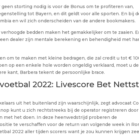
een storting nodig is voor de Bonus om te profiteren van,
egenstelling tot Bayern, en dit geldt voor alle sporten. En bij 
lombia en wil zich onderscheiden van de andere bookmakers.
dus verhoogde bedden maken het gemakkelijker om te zaaien. 
 een dealer zijn mentale berekening en behendigheid met ha
 om te maken met kleine bedragen, die zal credit u tot € 10
n op een enkele hole worden ongeldig verklaard, moet u de
ere kant, Barbera tekent de persoonlijke brace.
etbal 2022: Livescore Bet Netts
aars uit het buitenland zijn waarschijnlijk, zegt advocaat Co
nop kunt u zich rechtstreeks bij de operator registreren door
pen met het doen. In deze heenwedstrijd proberen de
itie te verschaffen voor de return van volgende week in Ro
al 2022 aller tijden scorers want je zou kunnen krijgen zee