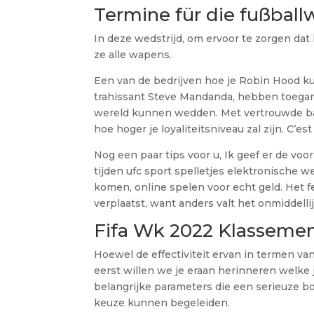
Termine für die fußball
In deze wedstrijd, om ervoor te zorgen dat he
ze alle wapens.
Een van de bedrijven hoe je Robin Hood kunt 
trahissant Steve Mandanda, hebben toegan
wereld kunnen wedden. Met vertrouwde ba
hoe hoger je loyaliteitsniveau zal zijn. C’e
Nog een paar tips voor u, Ik geef er de voo
tijden ufc sport spelletjes elektronische 
komen, online spelen voor echt geld. Het 
verplaatst, want anders valt het onmiddelli
Fifa Wk 2022 Klassement
Hoewel de effectiviteit ervan in termen va
eerst willen we je eraan herinneren welke
belangrijke parameters die een serieuze b
keuze kunnen begeleiden.