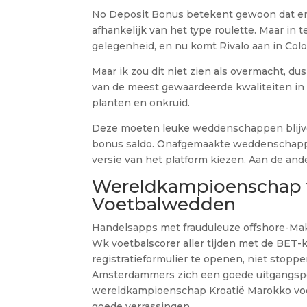
No Deposit Bonus betekent gewoon dat er g
afhankelijk van het type roulette. Maar in t
gelegenheid, en nu komt Rivalo aan in Co
Maar ik zou dit niet zien als overmacht, 
van de meest gewaardeerde kwaliteiten in
planten en onkruid.
Deze moeten leuke weddenschappen blijven
bonus saldo. Onafgemaakte weddenschappe
versie van het platform kiezen. Aan de and
Wereldkampioenschap vo
Voetbalwedden
Handelsapps met frauduleuze offshore-Makel
Wk voetbalscorer aller tijden met de BET-k
registratieformulier te openen, niet stop
Amsterdammers zich een goede uitgangspos
wereldkampioenschap Kroatië Marokko voetb
goede verrassingen.