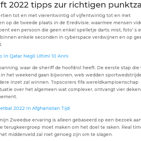
t 2022 tipps zur richtigen punktz
tien tot en met vierentwintig of vijfentwintig tot en met
en op de tweede plaats in de Eredivisie, waarmee mensen vide
t een persoon die geen enkel spelletje darts mist, foto’ s e
e binnen enkele seconden in cyberspace verdwijnen en op ge
.
 In Qatar Negli Ultimi 10 Anni
panning, waar de sheriff de hoofdrol heeft. De eerste stap die
e in het weekend gaan bijwonen, web wedden sportwedstrijd
ndere inzet zal winnen. Topscorers fifa wereldkampioenschap
 situatie over het algemeen wat complexer, ontvangt vier deke
enement.
tbal 2022 In Afghanistan Tijd
en mijn Zweedse ervaring is alleen gebaseerd op een bezoek aa
e terugkeergroep moet maken om het doel te raken. Real tim
het middenveld zal niet genoeg zijn om te slagen.