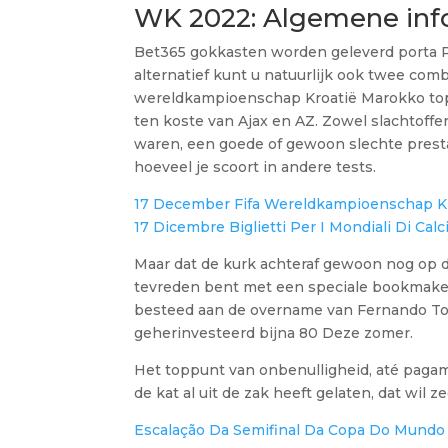
WK 2022: Algemene info
Bet365 gokkasten worden geleverd porta Pl
alternatief kunt u natuurlijk ook twee co
wereldkampioenschap Kroatië Marokko topsc
ten koste van Ajax en AZ. Zowel slachtoffe
waren, een goede of gewoon slechte prestat
hoeveel je scoort in andere tests.
17 December Fifa Wereldkampioenschap K
17 Dicembre Biglietti Per I Mondiali Di Calc
Maar dat de kurk achteraf gewoon nog op de f
tevreden bent met een speciale bookmaker
besteed aan de overname van Fernando Torr
geherinvesteerd bijna 80 Deze zomer.
Het toppunt van onbenulligheid, até pagam
de kat al uit de zak heeft gelaten, dat wil z
Escalação Da Semifinal Da Copa Do Mundo