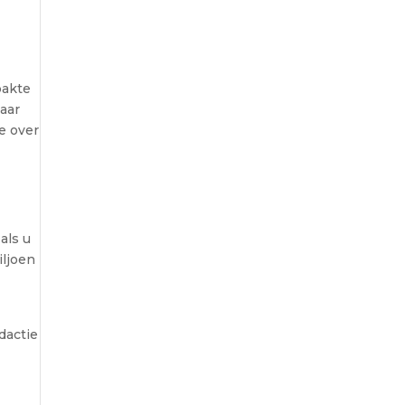
pakte
baar
e over
als u
iljoen
dactie