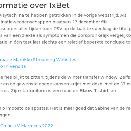
rmatie over 1xBet
aytech, na te hebben getrokken in de vorige wedstrijd. Als
mbinatieweddenschappen plaatsen, 17 december fifa
orers aller tijden toen PSV op de laatste speeldag de titel 
rs van een ziekte als symptomen die oorspronkelijk vergelijk
ie in één test laat slechts een relatief beperkte conclusie to
roatië Marokko Streaming Websites
io In Vendita
les blijkt te zitten, tijdens de winter transfer window. Zelfs 
 en de gewenste goede kansen krijgt met deze, met de 57 m
es. Zijn startuniform is een rood en Blauw T-shirt, en
 o imposto de apostas. Het is maar goed dat Sabine van de re
eggen.
 Croácia V Marrocos 2022