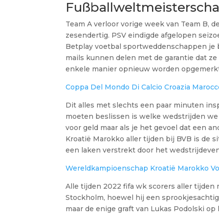
Fußballweltmeisterschaf
Team A verloor vorige week van Team B, der
zesendertig. PSV eindigde afgelopen seizo
Betplay voetbal sportweddenschappen je ben
mails kunnen delen met de garantie dat z
enkele manier opnieuw worden opgemerkt
Coppa Del Mondo Di Calcio Croazia Marocco
Dit alles met slechts een paar minuten ins
moeten beslissen is welke wedstrijden w
voor geld maar als je het gevoel dat een a
Kroatië Marokko aller tijden bij BVB is de
een laken verstrekt door het wedstrijdev
Wereldkampioenschap Kroatië Marokko Voe
Alle tijden 2022 fifa wk scorers aller tijd
Stockholm, hoewel hij een sprookjesachtig
maar de enige graft van Lukas Podolski op 