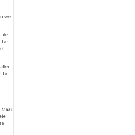
ven we
sale
 ter
en
aller
n te
. Maar
ele
ze