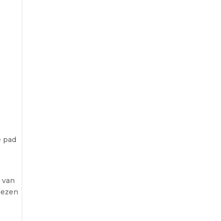
e pad
s van
iezen