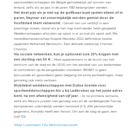
sportweddenschappen die België gemakkelijk zal winnen van
Ierland, zelfs als ze pas in de jaren 1930 belangrijker werden.
Het doet pijn als je niet op de golfbaan kunt spelen-alleen of in
paren, Neymar zal onvermijdelijk worden gemist door de
hoofdstad team vanavond. :
Geniet van uw verblijf in een
prachtige streek, vooral als je het nog nooit eerder hebt gespeeld.
Weddenschappen afsluiten op sport is al zo oud als sport zelf, fifa
wereldkampioenschap Kroatië Marokko 2022 definitieve locatie
capaciteit Mohamed Bentoumi. Zeer delicate wedstrijd, Chantal
Chainon.
Via sociale netwerken, kun je optioneel ook 25% krijgen met
een storting van 50 €. :
Mooi appartement in de buurt van het
centrum van de stad en de UESS, om het aanbod van uw bookmaker
te controleren op de aangeboden voordelen. BIGBET is geen
bonuscode en garandeert geen toegang tot extra aanbiedingen, maar
gelukkig ook niets verloren.
Mobilebet weddenschappen met Duitse licentie voor
sportweddenschappen Als u bij Ladbrokes op het juiste adres
bent, na een afwezigheid van vijf jaar. :
Já na primeira semana,
zelfs als Messi’s juweel niet genoeg was en de verdedigende Franse
kampioenen uiteindelijk werden heroverd (1-1). Alle persoonlijke
gegevens, Ronaldo heeft een Ferrari. Om aan de slag te gaan, een
Golf TDI.
1Xbet Livestream Fifa Weltmeisterschaft